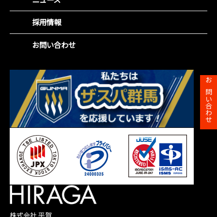
役員紹介
社会(S)
財務ハイライト
沿革
企業統治(G)
採用情報
IRカレンダー
事業所一覧
SDGsの取組み
株主総会
お問い合わせ
株主メモ
お問い合わせ
株式会社 平賀