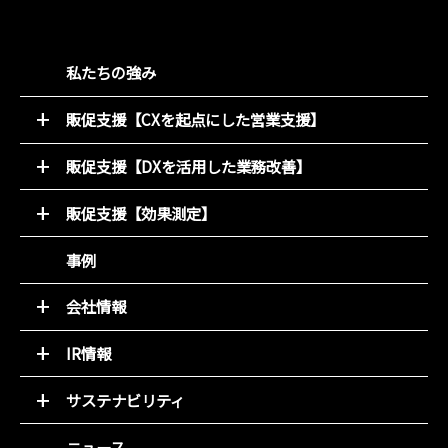
私たちの強み
販促支援【CXを起点にした営業支援】
52週マーケティング
販促支援【DXを活用した業務改善】
キャンペーン支援サービス
オンライン販促物制作支援システム
動画コンテンツ
販促支援【効果測定】
店別販促サポート
デジタルチラシ 買適ミッケ!
商圏ポテンシャル分析
事例
商品ブランディング
アンケート分析
PDM（顧客データ活用）
売れるデザイン研究所
会社情報
LINE集客サービス（＋LINKS）
トップメッセージ
IR情報
基本理念
トップメッセージと決算解説
会社概要
サステナビリティ
経営方針
組織図
環境(E)
IR資料室
ニュース