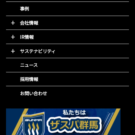
デジタルチラシ 買適ミッケ!
商圏ポテンシャル分析
事例
商品ブランディング
アンケート分析
PDM（顧客データ活用）
売れるデザイン研究所
会社情報
LINE集客サービス（＋LINKS）
トップメッセージ
IR情報
基本理念
トップメッセージと決算解説
会社概要
サステナビリティ
経営方針
組織図
環境(E)
IR資料室
ニュース
役員紹介
社会(S)
財務ハイライト
沿革
企業統治(G)
採用情報
IRカレンダー
事業所一覧
SDGsの取組み
株主総会
お問い合わせ
株主メモ