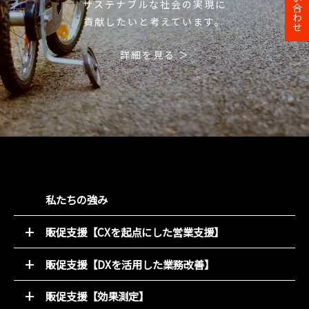
お問い合わせ
サステナブルな社会の実現に
貢献したいと考えています。
詳細を見る ＞
私たちの強み
販促支援【CXを起点にした営業支援】
52週マーケティング
販促支援【DXを活用した業務改善】
キャンペーン支援サービス
オンライン販促物制作支援システム
動画コンテンツ
販促支援【効果測定】
店別販促サポート