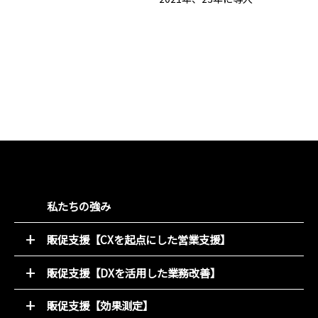
私たちの強み
販促支援【CXを起点にした営業支援】
52週マーケティング
販促支援【DXを活用した業務改善】
キャンペーン支援サービス
オンライン販促物制作支援システム
動画コンテンツ
販促支援【効果測定】
店別販促サポート