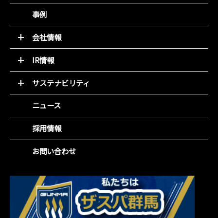
デジタルチラシ 買適ミッケ!
商圏ポテンシャル分析
事例
商品ブランディング
アンケート分析
PDM（顧客データ活用）
売れるデザイン研究所
会社情報
LINE集客サービス（＋LINKS）
トップメッセージ
IR情報
基本理念
トップメッセージと決算解説
会社概要
サステナビリティ
経営方針
組織図
環境(E)
IR資料室
ニュース
役員紹介
社会(S)
財務ハイライト
沿革
企業統治(G)
採用情報
IRカレンダー
事業所一覧
SDGsの取組み
株主総会
お問い合わせ
株主メモ