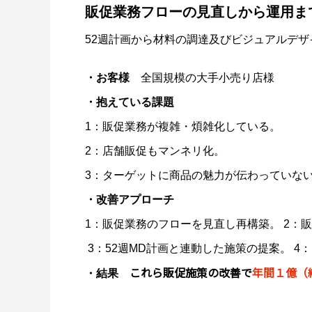
販促業務フローの見直しから運用ま
52週計画から材料の調達及びビジュアルデ
・お客様
全国規模の大手小売り店様
・抱えている課題
1：販促業務が複雑・煩雑化している。
2：店舗販促もマンネリ化。
3：ターゲットに商品の魅力が伝わっていな
・改善アプローチ
1：販促業務のフローを見直し再構築。 2
：販
3：52週MD計画と連動した施策の提案。 
これら販促施策の改善で
年間１億（
・結果