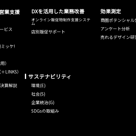
DXを活用した業務改善
効果測定
た営業支援
オンライン販促物制作支援システ
商圏ポテンシャル
グ
ム
アンケート分析
ービス
店別販促サポート
売れるデザイン研
ミッケ!
活用）
＋LINKS）
サステナビリティ
決算解説
環境(E)
社会(S)
企業統治(G)
SDGsの取組み