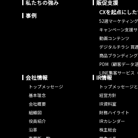
私たちの強み
販促支援
CXを起点にし
事例
52週マーケティン
キャンペーン支援サ
動画コンテンツ
デジタルチラシ 買適
商品ブランディング
PDM（顧客データ
LINE集客サービス（
会社情報
IR情報
トップメッセージ
トップメッセージと
基本理念
経営方針
会社概要
IR資料室
組織図
財務ハイライト
役員紹介
IRカレンダー
沿革
株主総会