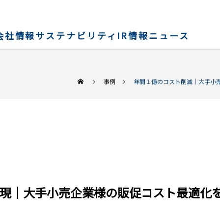
会社情報
サステナビリティ
IR情報
ニュース
事例
年間１億のコスト削減｜大手小
実現｜大手小売企業様の販促コスト最適化