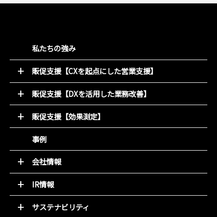
私たちの強み
販促支援【CXを起点にした営業支援】
52週マーケティング
販促支援【DXを活用した業務改善】
キャンペーン支援サービス
オンライン販促物制作支援システム
動画コンテンツ
販促支援【効果測定】
店別販促サポート
デジタルチラシ 買適ミッケ!
商圏ポテンシャル分析
事例
商品ブランディング
アンケート分析
PDM（顧客データ活用）
売れるデザイン研究所
会社情報
LINE集客サービス（＋LINKS）
トップメッセージ
IR情報
基本理念
トップメッセージと決算解説
会社概要
サステナビリティ
経営方針
組織図