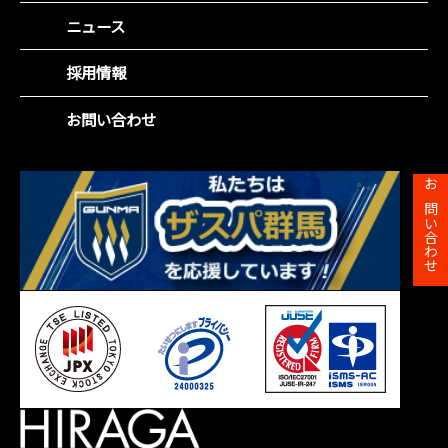
環境(E)
IR資料室
ニュース
役員紹介
社会(S)
財務ハイライト
沿革
企業統治(G)
採用情報
IRカレンダー
事業所一覧
SDGsの取組み
株主総会
お問い合わせ
株主メモ
お問い合わせ