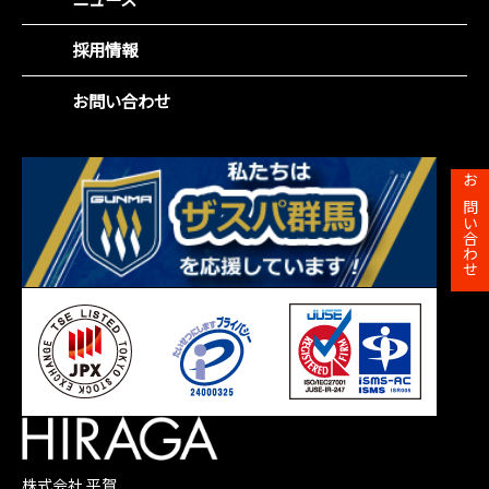
役員紹介
社会(S)
財務ハイライト
沿革
企業統治(G)
採用情報
IRカレンダー
事業所一覧
SDGsの取組み
株主総会
お問い合わせ
株主メモ
お問い合わせ
株式会社 平賀