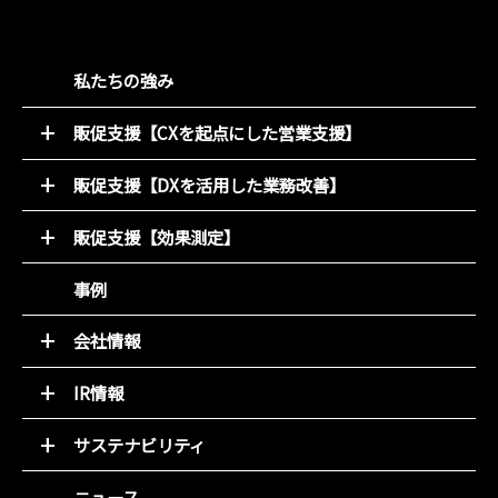
私たちの強み
販促支援【CXを起点にした営業支援】
52週マーケティング
販促支援【DXを活用した業務改善】
キャンペーン支援サービス
オンライン販促物制作支援システム
動画コンテンツ
販促支援【効果測定】
店別販促サポート
デジタルチラシ 買適ミッケ!
商圏ポテンシャル分析
事例
商品ブランディング
アンケート分析
PDM（顧客データ活用）
売れるデザイン研究所
会社情報
LINE集客サービス（＋LINKS）
トップメッセージ
IR情報
基本理念
トップメッセージと決算解説
会社概要
サステナビリティ
経営方針
組織図
環境(E)
IR資料室
ニュース