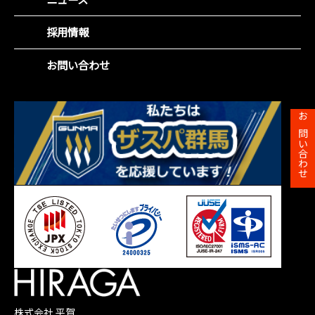
役員紹介
社会(S)
財務ハイライト
沿革
企業統治(G)
採用情報
IRカレンダー
事業所一覧
SDGsの取組み
株主総会
お問い合わせ
株主メモ
お問い合わせ
株式会社 平賀