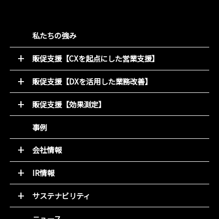
私たちの強み
販促支援【CXを起点にした営業支援】
52週マーケティング
販促支援【DXを活用した業務改善】
キャンペーン支援サービス
オンライン販促物制作支援システム
動画コンテンツ
販促支援【効果測定】
店別販促サポート
デジタルチラシ 買適ミッケ!
商圏ポテンシャル分析
事例
商品ブランディング
アンケート分析
PDM（顧客データ活用）
売れるデザイン研究所
会社情報
LINE集客サービス（＋LINKS）
トップメッセージ
IR情報
基本理念
トップメッセージと決算解説
会社概要
サステナビリティ
経営方針
組織図
環境(E)
IR資料室
ニュース