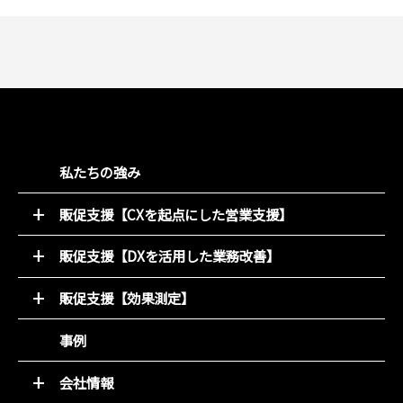
私たちの強み
販促支援【CXを起点にした営業支援】
52週マーケティング
販促支援【DXを活用した業務改善】
キャンペーン支援サービス
オンライン販促物制作支援システム
動画コンテンツ
販促支援【効果測定】
店別販促サポート
デジタルチラシ 買適ミッケ!
商圏ポテンシャル分析
事例
商品ブランディング
アンケート分析
PDM（顧客データ活用）
売れるデザイン研究所
会社情報
LINE集客サービス（＋LINKS）