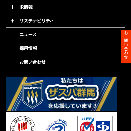
トップメッセージ
IR情報
基本理念
トップメッセージと決算解説
会社概要
サステナビリティ
経営方針
組織図
環境(E)
IR資料室
ニュース
役員紹介
お問い合わせ
社会(S)
財務ハイライト
沿革
企業統治(G)
採用情報
IRカレンダー
事業所一覧
SDGsの取組み
株主総会
お問い合わせ
株主メモ