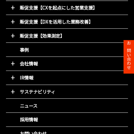
販促支援【CXを起点にした営業支援】
52週マーケティング
販促支援【DXを活用した業務改善】
キャンペーン支援サービス
オンライン販促物制作支援システム
動画コンテンツ
販促支援【効果測定】
店別販促サポート
デジタルチラシ 買適ミッケ!
商圏ポテンシャル分析
お問い合わせ
事例
商品ブランディング
アンケート分析
PDM（顧客データ活用）
売れるデザイン研究所
会社情報
LINE集客サービス（＋LINKS）
トップメッセージ
IR情報
基本理念
トップメッセージと決算解説
会社概要
サステナビリティ
経営方針
組織図
環境(E)
IR資料室
ニュース
役員紹介
社会(S)
財務ハイライト
沿革
企業統治(G)
採用情報
IRカレンダー
事業所一覧
SDGsの取組み
株主総会
お問い合わせ