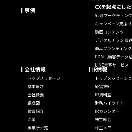
CXを起点にし
事例
52週マーケティン
キャンペーン支援サ
動画コンテンツ
デジタルチラシ 買適
商品ブランディング
PDM（顧客データ
LINE集客サービス（
会社情報
IR情報
トップメッセージ
トップメッセージと
基本理念
経営方針
会社概要
IR資料室
組織図
財務ハイライト
役員紹介
IRカレンダー
沿革
株主総会
事業所一覧
株主メモ