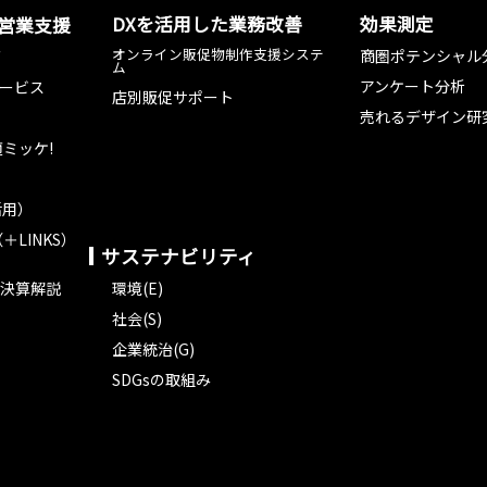
DXを活用した業務改善
効果測定
た営業支援
オンライン販促物制作支援システ
商圏ポテンシャル
グ
ム
アンケート分析
ービス
店別販促サポート
売れるデザイン研
ミッケ!
活用）
＋LINKS）
サステナビリティ
決算解説
環境(E)
社会(S)
企業統治(G)
SDGsの取組み