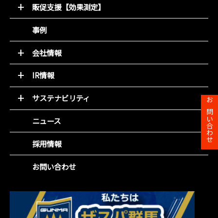
動画コンテンツ
販促支援【効果測定】
店別販促サポート
デジタルチラシ 買適ミッケ!
商圏ポテンシャル分析
事例
商品ブランディング
アンケート分析
PDM（顧客データ活用）
売れるデザイン研究所
会社情報
LINE集客サービス（＋LINKS）
トップメッセージ
IR情報
基本理念
トップメッセージと決算解説
会社概要
サステナビリティ
経営方針
お問い合わせ
組織図
環境(E)
IR資料室
ニュース
役員紹介
社会(S)
財務ハイライト
沿革
企業統治(G)
採用情報
IRカレンダー
事業所一覧
SDGsの取組み
株主総会
お問い合わせ
株主メモ