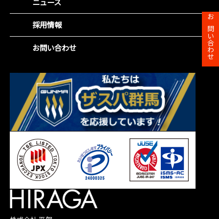
ニュース
役員紹介
社会(S)
財務ハイライト
沿革
企業統治(G)
お問い合わせ
採用情報
IRカレンダー
事業所一覧
SDGsの取組み
株主総会
お問い合わせ
株主メモ