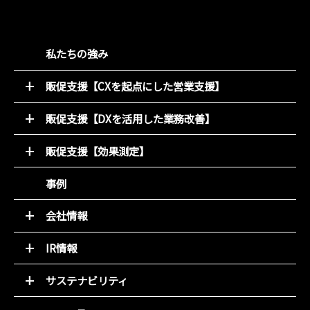
私たちの強み
販促支援【CXを起点にした営業支援】
52週マーケティング
販促支援【DXを活用した業務改善】
キャンペーン支援サービス
オンライン販促物制作支援システム
動画コンテンツ
販促支援【効果測定】
店別販促サポート
デジタルチラシ 買適ミッケ!
商圏ポテンシャル分析
事例
商品ブランディング
アンケート分析
PDM（顧客データ活用）
売れるデザイン研究所
会社情報
LINE集客サービス（＋LINKS）
トップメッセージ
IR情報
基本理念
トップメッセージと決算解説
会社概要
サステナビリティ
経営方針
組織図
環境(E)
IR資料室