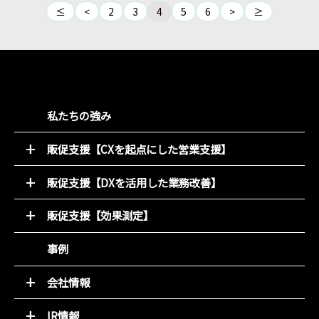
≤
<
2
3
4
5
6
>
≥
私たちの強み
販促支援【CXを起点にした営業支援】
52週マーケティング
販促支援【DXを活用した業務改善】
キャンペーン支援サービス
オンライン販促物制作支援システム
動画コンテンツ
販促支援【効果測定】
店別販促サポート
デジタルチラシ 買適ミッケ!
商圏ポテンシャル分析
事例
商品ブランディング
アンケート分析
PDM（顧客データ活用）
売れるデザイン研究所
会社情報
LINE集客サービス（＋LINKS）
トップメッセージ
IR情報