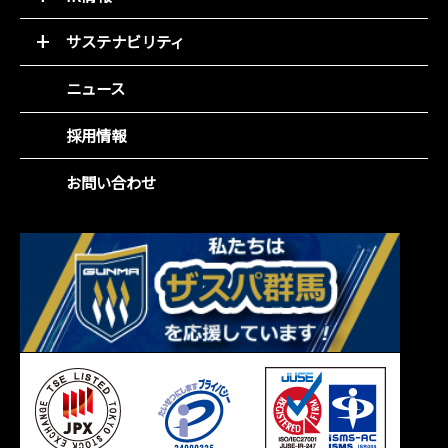
基本理念
トップメッセージと決算解説
会社概要
サステナビリティ
経営方針
組織図
環境(E)
IR資料室
ニュース
役員紹介
社会(S)
財務ハイライト
沿革
企業統治(G)
採用情報
IRカレンダー
事業所一覧
SDGsの取組み
株主総会
お問い合わせ
株主メモ