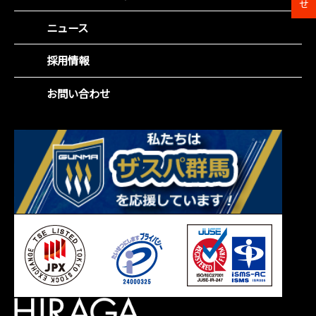
経営方針
組織図
環境(E)
IR資料室
ニュース
役員紹介
社会(S)
財務ハイライト
沿革
企業統治(G)
採用情報
IRカレンダー
事業所一覧
SDGsの取組み
株主総会
お問い合わせ
株主メモ