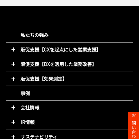
私たちの強み
販促支援【CXを起点にした営業支援】
52週マーケティング
販促支援【DXを活用した業務改善】
キャンペーン支援サービス
オンライン販促物制作支援システム
動画コンテンツ
販促支援【効果測定】
店別販促サポート
デジタルチラシ 買適ミッケ!
商圏ポテンシャル分析
事例
商品ブランディング
アンケート分析
PDM（顧客データ活用）
売れるデザイン研究所
会社情報
LINE集客サービス（＋LINKS）
トップメッセージ
お問い合わせ
IR情報
基本理念
トップメッセージと決算解説
会社概要
サステナビリティ