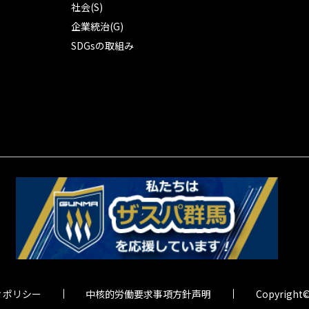
社会(S)
企業統治(G)
SDGsの取組み
ィポリシー
中核的労働要求事項方針声明
Copyright©