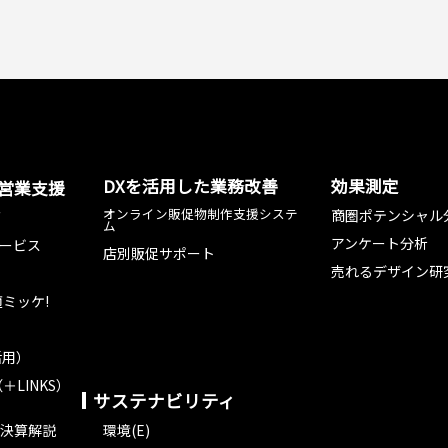
DXを活用した業務改善
効果測定
た営業支援
オンライン販促物制作支援システ
商圏ポテンシャル
グ
ム
アンケート分析
ービス
店別販促サポート
売れるデザイン研
ミッケ!
活用）
＋LINKS）
サステナビリティ
決算解説
環境(E)