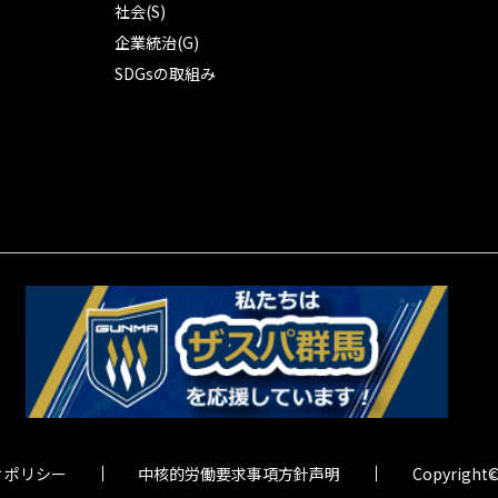
社会(S)
企業統治(G)
SDGsの取組み
ィポリシー
中核的労働要求事項方針声明
Copyright©