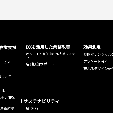
DXを活用した業務改善
効果測定
た営業支援
オンライン販促物制作支援システ
商圏ポテンシャル
グ
ム
アンケート分析
ービス
店別販促サポート
売れるデザイン研
ミッケ!
活用）
＋LINKS）
サステナビリティ
決算解説
環境(E)