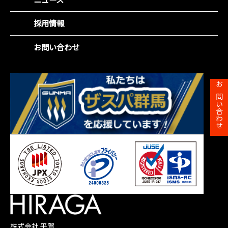
役員紹介
社会(S)
財務ハイライト
沿革
企業統治(G)
採用情報
IRカレンダー
事業所一覧
SDGsの取組み
株主総会
お問い合わせ
株主メモ
お問い合わせ
株式会社 平賀