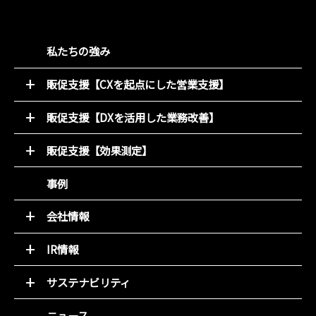
私たちの強み
販促支援【CXを起点にした営業支援】
52週マーケティング
販促支援【DXを活用した業務改善】
キャンペーン支援サービス
オンライン販促物制作支援システム
動画コンテンツ
販促支援【効果測定】
店別販促サポート
デジタルチラシ 買適ミッケ!
商圏ポテンシャル分析
事例
商品ブランディング
アンケート分析
PDM（顧客データ活用）
売れるデザイン研究所
会社情報
LINE集客サービス（＋LINKS）
トップメッセージ
IR情報
基本理念
トップメッセージと決算解説
会社概要
サステナビリティ
経営方針
組織図
環境(E)
IR資料室
ニュース