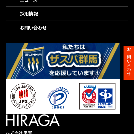
役員紹介
社会(S)
財務ハイライト
沿革
企業統治(G)
採用情報
IRカレンダー
事業所一覧
SDGsの取組み
株主総会
お問い合わせ
株主メモ
お問い合わせ
株式会社 平賀