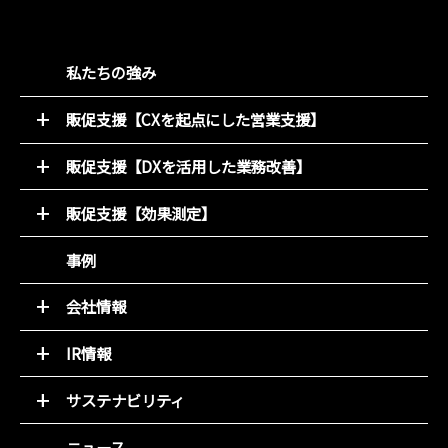
私たちの強み
販促支援【CXを起点にした営業支援】
52週マーケティング
販促支援【DXを活用した業務改善】
キャンペーン支援サービス
オンライン販促物制作支援システム
動画コンテンツ
販促支援【効果測定】
店別販促サポート
デジタルチラシ 買適ミッケ!
商圏ポテンシャル分析
事例
商品ブランディング
アンケート分析
PDM（顧客データ活用）
売れるデザイン研究所
会社情報
LINE集客サービス（＋LINKS）
トップメッセージ
IR情報
基本理念
トップメッセージと決算解説
会社概要
サステナビリティ
経営方針
組織図
環境(E)
IR資料室
ニュース