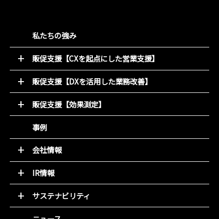
私たちの強み
販促支援【CXを起点にした営業支援】
52週マーケティング
販促支援【DXを活用した業務改善】
キャンペーン支援サービス
オンライン販促物制作支援システム
動画コンテンツ
販促支援【効果測定】
店別販促サポート
デジタルチラシ 買適ミッケ!
商圏ポテンシャル分析
事例
商品ブランディング
アンケート分析
PDM（顧客データ活用）
売れるデザイン研究所
会社情報
LINE集客サービス（＋LINKS）
トップメッセージ
IR情報
基本理念
トップメッセージと決算解説
会社概要
サステナビリティ
経営方針
組織図
環境(E)
IR資料室
ニュース