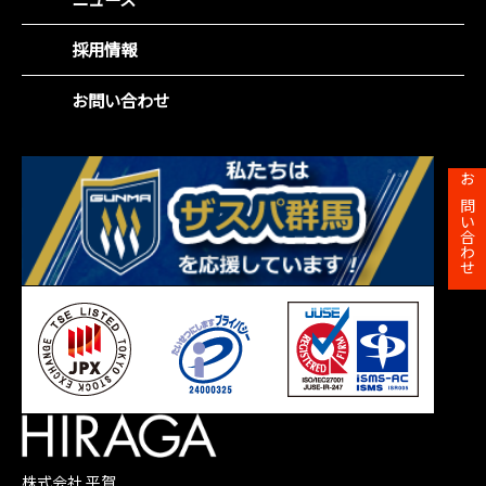
役員紹介
社会(S)
財務ハイライト
沿革
企業統治(G)
採用情報
IRカレンダー
事業所一覧
SDGsの取組み
株主総会
お問い合わせ
株主メモ
お問い合わせ
株式会社 平賀