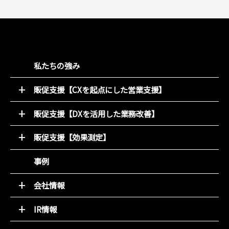
私たちの強み
販促支援【CXを起点にした営業支援】
52週マーケティング
販促支援【DXを活用した業務改善】
キャンペーン支援サービス
オンライン販促物制作支援システム
動画コンテンツ
販促支援【効果測定】
店別販促サポート
デジタルチラシ 買適ミッケ!
商圏ポテンシャル分析
事例
商品ブランディング
アンケート分析
PDM（顧客データ活用）
売れるデザイン研究所
会社情報
LINE集客サービス（＋LINKS）
トップメッセージ
IR情報
基本理念
トップメッセージと決算解説