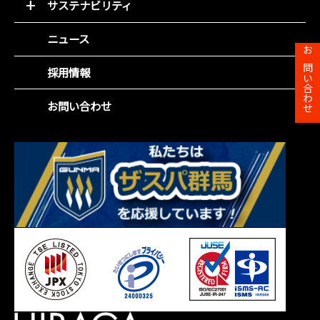
会社概要
サステナビリティ
経営方針
組織図
環境(E)
IR資料室
ニュース
役員紹介
社会(S)
財務ハイライト
お問い合わせ
沿革
企業統治(G)
採用情報
IRカレンダー
事業所一覧
SDGsの取組み
株主総会
お問い合わせ
株主メモ